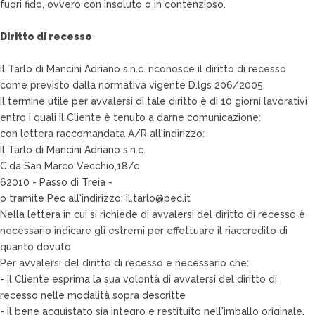
fuori fido, ovvero con insoluto o in contenzioso.
Diritto di recesso
Il Tarlo di Mancini Adriano s.n.c. riconosce il diritto di recesso
come previsto dalla normativa vigente D.lgs 206/2005.
Il termine utile per avvalersi di tale diritto è di 10 giorni lavorativi
entro i quali il Cliente è tenuto a darne comunicazione:
con lettera raccomandata A/R all'indirizzo:
Il Tarlo di Mancini Adriano s.n.c.
C.da San Marco Vecchio,18/c
62010 - Passo di Treia -
o tramite Pec all'indirizzo: il.tarlo@pec.it
Nella lettera in cui si richiede di avvalersi del diritto di recesso è
necessario indicare gli estremi per effettuare il riaccredito di
quanto dovuto
Per avvalersi del diritto di recesso è necessario che:
- il Cliente esprima la sua volontà di avvalersi del diritto di
recesso nelle modalità sopra descritte
- il bene acquistato sia integro e restituito nell'imballo originale.