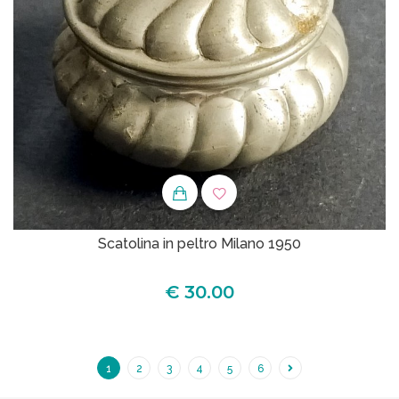
Scatolina in peltro Milano 1950
€ 30.00
1
2
3
4
5
6